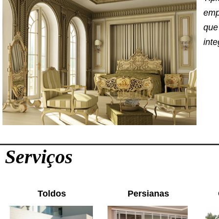
emp
que
int
Serviços
Toldos
Persianas